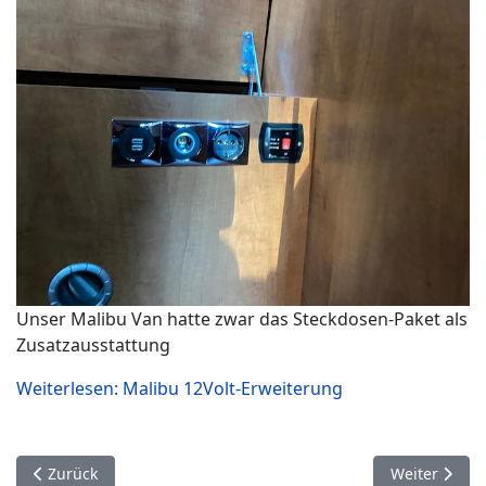
Unser Malibu Van hatte zwar das Steckdosen-Paket als
Zusatzausstattung
Weiterlesen: Malibu 12Volt-Erweiterung
Vorheriger Beitrag: Newsseite Wohnmobilreisen
Nächster Bei
Zurück
Weiter