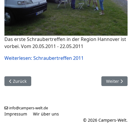
Das erste Schraubertreffen in der Region Hannover ist
vorbei. Vom 20.05.2011 - 22.05.2011
Weiterlesen: Schraubertreffen 2011
Vorheriger Beitrag: Bundesland Bayern
Nächster Bei
Zurück
Weiter
info@campers-welt.de
Impressum
Wir über uns
© 2026 Campers-Welt.