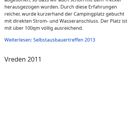
Rinteln liegt zwischen Porta Westfalica und Hameln an
der Weser. Der kostenlose (max. 3 Tage) Stellplatz liegt
sehr idyllisch auf einem abgegrenzten Gelände mit
festen Straßen und Rasenflächen als Stellplätze.
Weiterlesen: Rinteln 2011
Ottenstein 2018
Es ging über ein Wochenende nach Ottenstein.
Ottenstein liegt auf einem Hochplateau in der Nähe
von Bodenwerder. Der kleine Ort bietet einen schönen
Einkaufsladen und eine tolle Schlachterei. Der
Einkaufsladen hat auch Sonntags geöffnet.
Weiterlesen: Ottenstein 2018
Lüneburg 2012