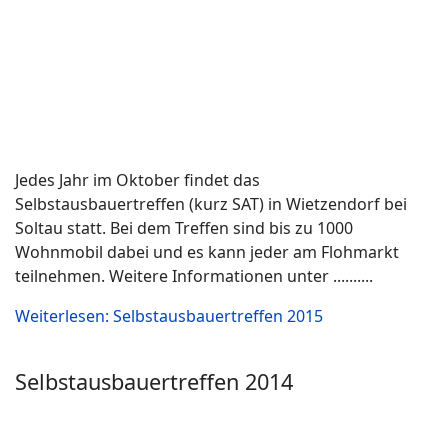
Nach einem Jahr SAT-Pause, waren wir in diesem Jahr
wieder dabei. Bei den letzten 3 Treffen sind wir auf der
großen Wiese, aufgrund des Dauerregens, immer
abgesoffen, so dass wir auch schon mit dem Trecker
herausgezogen wurden. Durch diese Erfahrungen
reicher, wurde kurzerhand der Campingplatz gebucht
mit direkten Strom- und Wasseranschluss. Der Platz ist
mit über 100qm völlig ausreichend.
Weiterlesen: Selbstausbauertreffen 2013
Vreden 2011
Das lange Wochenende über den 3.Oktober haben wir
genutzt, um mal wieder eine schöne Shoppingtour zu
unternehmen. Die Richtung war schnell gefunden und
so stand als erstes Einkaufsziel Obelink auf der Liste.
Da wir mit mehreren Wohnmobilen unterwegs waren,
haben wir einen zentralen Treffpunkt ausgemacht und