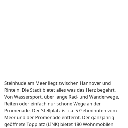
Rinteln. Die Stadt bietet alles was das Herz begehrt.
Von Wassersport, über lange Rad- und Wanderwege,
Reiten oder einfach nur schöne Wege an der
Promenade. Der Stellplatz ist ca. 5 Gehminuten vom
Meer und der Promenade entfernt. Der ganzjährig
geöffnete Topplatz (LINK) bietet 180 Wohnmobilen
einen Platz. 60 Stromanschlüsse sind vorhanden und
für 3,- € pro Tag zu buchen. Versorgungs- und
Entsorgungsmöglichkeiten stehen zur Verfügung. Die
Übernachtungsgebühr beträgt 7,50 €. Das im Jahre
2007 errichtete Waschhaus bietet Duschen, WC`s
Trockner und Waschmaschinen an. Das Waschhaus ist
sehr sauber und ist nur für Gäste des Stellplatzes
zugänglich.
Weiterlesen: Steinhude 2011
Selbstausbauertreffen 2015