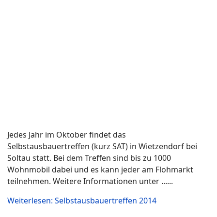
uns am Freitag in Ibbenbüren getroffen. Laut
Stellplatzverzeichnis sind 50! Wohnmobilplätze
vorhanden, die Wirklichkeit sieht aber etwas anders
aus.
Weiterlesen: Vreden 2011
Schiederstausee 2010
Über Pfingsten haben wir ein kleines
Wohnmobiltreffen am Schiederstausee organisiert.
Der Schiederstausee liegt in der Nähe von Lügde
(NRW). Der Wohnmobilstellplatz teilt sich in einem
gepflasterten Bereich und einer angrenzenden Wiese,
es finden ca. 300 Wohnmobil einen Platz.
Weiterlesen: Schiederstausee 2010