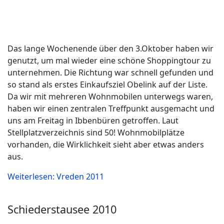
Direkt bei der Therme wird ein kostenfreier Stellplatz
angeboten. Strom ist nicht vorhanden. Versorgung
und Entsorgung sind ca. 250 Meter entfernt. Der Platz
ist sehr ruhig gelegen und bietet mit seinen Hecken
und den Bäumen einen schönen Ort für Erholung.
Weiterlesen: Lüneburg 2012
NOK Audorf 2012
Der Stellplatz bietet 27 Wohnmobilen platz zum Schiffe
beobachten. 10,- Euro kostet der Platz und kann am
Automaten per Ticket entrichtet werden. Toilette oder
Dusche sind nicht vorhanden. Versorgung und
Entsorgung schon. Der Platz ist auch für große
Fahrzeuge ansteuerbar.
Weiterlesen: NOK Audorf 2012