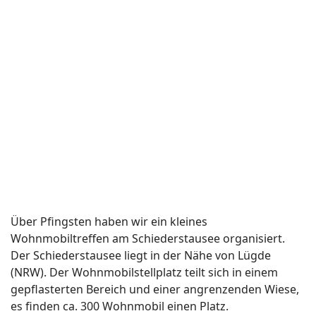
Nordstrand 2012
Am Sonntag verließen wir Bremerhafen mit Ziel
Nordstrand. Um nicht wieder ganz nach Hamburg
fahren zu müssen, nahmen wir die Elbfähre
Wischhafen nach Glückstadt. Die Fahrt selber dauert
nur 25 Minuten und kostet für ein bis 8 Meter
Wohnmobil incl. 2 Personen 20,- Euro.
Weiterlesen: Nordstrand 2012
Bremerhaven 2012