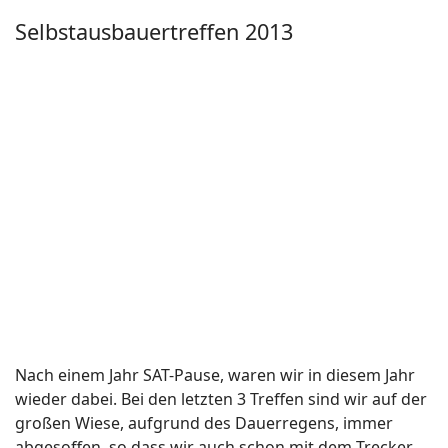
Rügen 2014
Am 26.6 nahmen wir Kurs Richtung Norden. Das
Wochenende versprach laut Wetterbericht
Sonnenschein und Wärme, so wollten wir das
Wochenende auf Rügen verbringen.
Weiterlesen: Rügen 2014
Rinteln 2013
Nach 2 Jahren Pause von Rinteln, haben wir den noch
immer kostenfreien Stellplatz an der Weser wieder
angesteuert. Ankunft Freitag 10.00 Uhr und noch ein
Platz war frei. Diesen sofort angesteuert, da hinter uns
auch schon weitere Suchende standen.
Weiterlesen: Rinteln 2013
Rinteln 2011