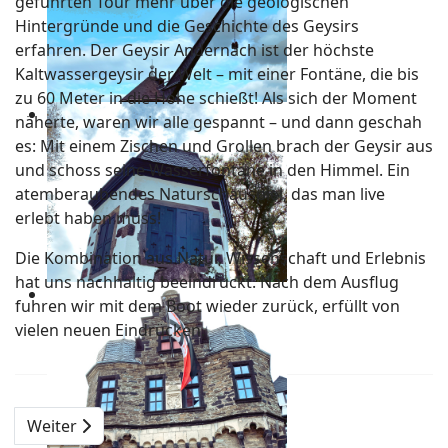
geführten Tour mehr über die geologischen
Hintergründe und die Geschichte des Geysirs
erfahren. Der Geysir Andernach ist der höchste
Kaltwassergeysir der Welt – mit einer Fontäne, die bis
zu 60 Meter in die Höhe schießt! Als sich der Moment
näherte, waren wir alle gespannt – und dann geschah
es: Mit einem Zischen und Grollen brach der Geysir aus
und schoss seine Wasserfontäne in den Himmel. Ein
atemberaubendes Naturschauspiel, das man live
erlebt haben muss!
Die Kombination aus Natur, Wissenschaft und Erlebnis
hat uns nachhaltig beeindruckt. Nach dem Ausflug
fuhren wir mit dem Boot wieder zurück, erfüllt von
vielen neuen Eindrücken.
Weiter