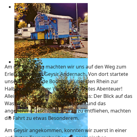
Am nächsten Tag machten wir uns auf den Weg zum
Erlebniszentrum Geysir Andernach. Von dort startete
unsere spannende Bootstour über den Rhein zur
Halbinsel Namedyer Werth – ein echtes Abenteuer!
Allein die Fahrt war schon ein Genuss: Der Blick auf das
Wasser, die umliegende Landschaft und das
angenehme Gefühl, dem Alltag zu entfliehen, machten
die Fahrt zu etwas Besonderem.
Am Geysir angekommen, konnten wir zuerst in einer