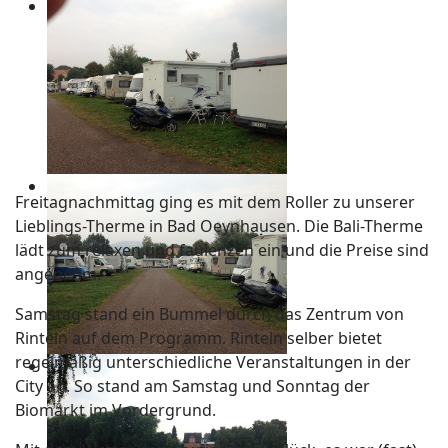
Freitagnachmittag ging es mit dem Roller zu unserer
Lieblings-Therme in Bad Oeynhausen. Die Bali-Therme
lädt zum relaxen und faulenzen ein und die Preise sind
angenehm.
Samstag stand ein Bummel durch das Zentrum von
Rinteln auf dem Programm. Rinteln selber bietet
regelmäßig unterschiedliche Veranstaltungen in der
City an. So stand am Samstag und Sonntag der
Biomarkt im Vordergrund.