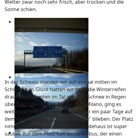
Wetter zwar noch sehr frisch, aber trocken und die
Sonne schien.
In der Schweiz standen wir auf einmal mitten im
Schnee, zum Glück hatten wir noch die Winterreifen
drauf. Weiter unten im Tal ging der Schnee in Regen
über. Nach den ersten Terminen in Milano, ging es
weiter nach Bologna, bei dem wir für ein paar Tage auf
dem Campingplatz "Citta di Bologna" blieben. Der Platz
nimmt Camping Cheque und das Badehaus ist super
sauber. Vor dem Platz hält ein Linienbus, der einen