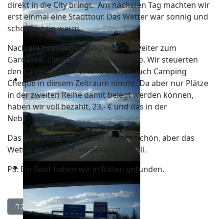
direkt in die City bringt. Am nächsten Tag machten wir
erst einmal eine Stadttour. Das Wetter war sonnig und
schon richtig warm.
Nach ein paar Tagen ging es dann weiter zum
Gardasee. Ziel war der Ort Bardolino. Wir steuerten
den Camping Platz Cisano an, der auch Camping
Cheque in diesem Zeitraum nimmt. Da aber nur Plätze
in der zweiten Reihe damit belegt werden können,
haben wir voll bezahlt, 23,- € und das in der
Nebensaison.
Das Gebiet des Gardasees ist sehr schön, aber das
Wetter ändert sich verdammt schnell.
PS: Ein Boot haben wir in Italien gefunden.
Vorheriger Beitrag: Lago Maggiore 2010
Zurück